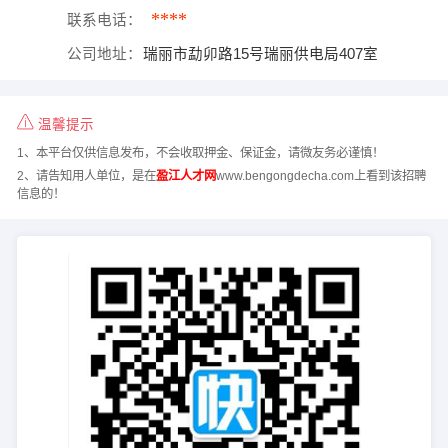
****
联系电话：
公司地址：
瑞丽市勐卯路15号瑞丽供电局407室
温馨提示
1、本平台仅供信息发布，不会收取押金、保证金，请微友务必谨慎！
2、请告知用人单位，是在
盈江人才网
www.bengongdecha.com上看到该招聘
信息的！